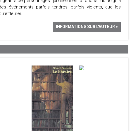
érangeante de personnages qui cherchent à toucher du doigt la
es événements parfois tendres, parfois violents, que les
'effleurer.
INFORMATIONS SUR L'AUTEUR »