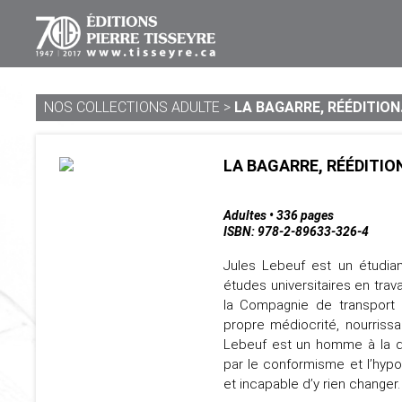
NOS COLLECTIONS ADULTE
>
LA BAGARRE, RÉÉDITION.
LA BAGARRE, RÉÉDITIO
Adultes • 336 pages
ISBN: 978-2-89633-326-4
Jules Lebeuf est un étudian
études universitaires en tra
la Compagnie de transport 
propre médiocrité, nourriss
Lebeuf est un homme à la dér
par le conformisme et l’hyp
et incapable d’y rien changer.