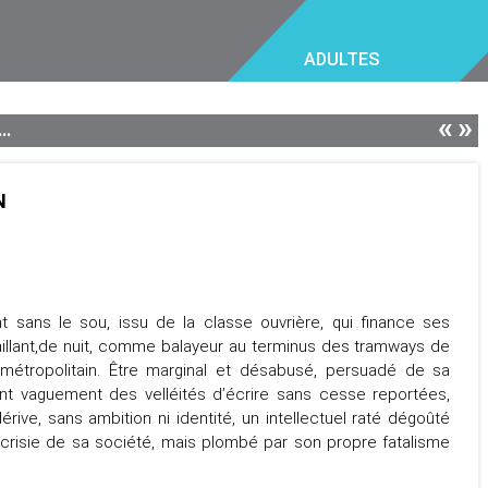
ADULTES
«
»
..
N
t sans le sou, issu de la classe ouvrière, qui finance ses
vaillant,de nuit, comme balayeur au terminus des tramways de
métropolitain. Être marginal et désabusé, persuadé de sa
ant vaguement des velléités d’écrire sans cesse reportées,
ive, sans ambition ni identité, un intellectuel raté dégoûté
ocrisie de sa société, mais plombé par son propre fatalisme