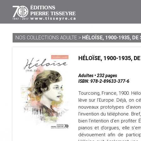
NOS COLLECTIONS ADULTE
>
HÉLOÏSE, 1900-1935, DE
HÉLOÏSE, 1900-1935, D
Adultes • 232 pages
ISBN: 978-2-89633-377-6
Tourcoing, France, 1900. Hélo
lève sur l’Europe. Déjà, on c
nouveaux prototypes d’avion
l’invention du téléphone. Bre
bien l’intention d’en profiter
pianos et d’orgues, elle s’e
dévouement afin de particip