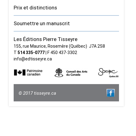
Prix et distinctions
Soumettre un manuscrit
Les Éditions Pierre Tisseyre
155, rue Maurice, Rosemère (Québec) J7A 2S8
T
514 335‑0777
| F 450 437‑3302
info@edtisseyre.ca
© 2017 tisseyre.ca