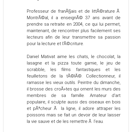
Professeur de franÃ§ais et de littÃ©rature Ã
MontrÃ©al, il a enseignÃ© 37 ans avant de
prendre sa retraite en 2004, ce qui lui permet,
maintenant, de rencontrer plus facilement ses
lecteurs afin de leur transmettre sa passion
pour la lecture et l'Ã©criture.
Daniel Mativat aime les chats, le chocolat, la
lasagne et la pizza toute garnie, le jeu de
scrabble, les films fantastiques et les
feuilletons de la tÃ©lÃ©. Collectionneur, il
ramasse les vieux outils. Peintre du dimanche,
il brosse des croÃ»tes qui ornent les murs des
membres de sa famille. Amateur d'art
populaire, il sculpte aussi des oiseaux en bois
et pÃªcheur Ã la ligne, il adore attraper les
poissons mais se fait un devoir de leur laisser
la vie sauve et de les remettre Ã l'eau.