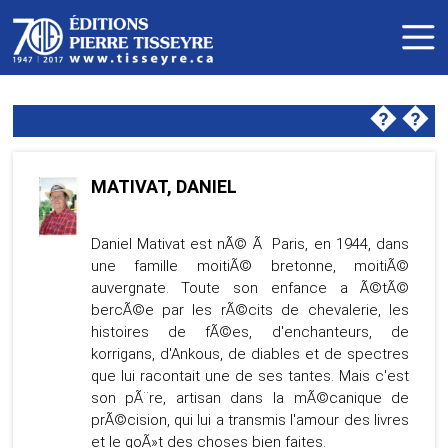
�
�
MATIVAT, DANIEL
Daniel Mativat est nÃ© Ã Paris, en 1944, dans
une famille moitiÃ© bretonne, moitiÃ©
auvergnate. Toute son enfance a Ã©tÃ©
bercÃ©e par les rÃ©cits de chevalerie, les
histoires de fÃ©es, d'enchanteurs, de
korrigans, d'Ankous, de diables et de spectres
que lui racontait une de ses tantes. Mais c'est
son pÃ¨re, artisan dans la mÃ©canique de
prÃ©cision, qui lui a transmis l'amour des livres
et le goÃ»t des choses bien faites.