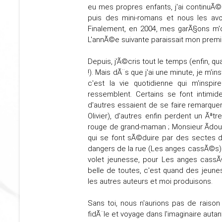
eu mes propres enfants, j'ai continuÃ©
puis des mini-romans et nous les avo
Finalement, en 2004, mes garÃ§ons m'
L'annÃ©e suivante paraissait mon premi
Depuis, j'Ã©cris tout le temps (enfin, qua
!). Mais dÃ¨s que j'ai une minute, je m'in
c'est la vie quotidienne qui m'inspi
ressemblent. Certains se font intimid
d'autres essaient de se faire remarque
Olivier), d'autres enfin perdent un Ãªt
rouge de grand-maman ; Monsieur Ãdoua
qui se font sÃ©duire par des sectes da
dangers de la rue (Les anges cassÃ©s). E
volet jeunesse, pour Les anges cassÃ
belle de toutes, c'est quand des jeun
les autres auteurs et moi produisons.
Sans toi, nous n'aurions pas de raison
fidÃ¨le et voyage dans l'imaginaire autan