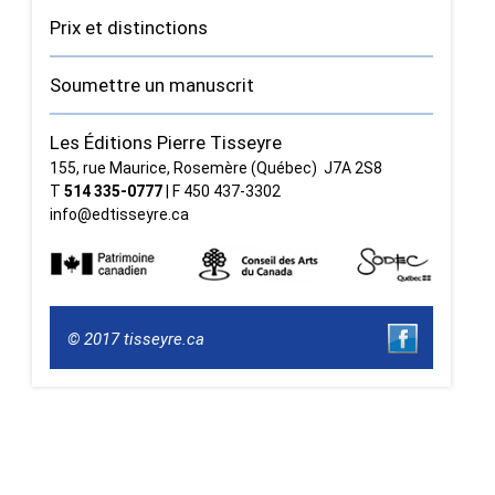
Prix et distinctions
Soumettre un manuscrit
Les Éditions Pierre Tisseyre
155, rue Maurice, Rosemère (Québec) J7A 2S8
T
514 335‑0777
| F 450 437‑3302
info@edtisseyre.ca
© 2017 tisseyre.ca