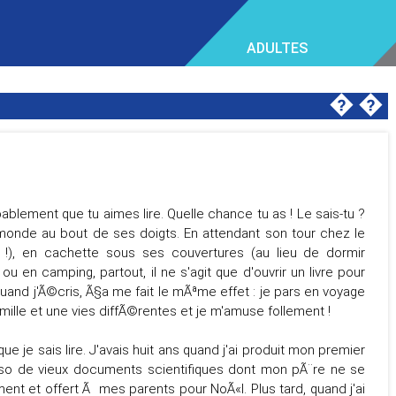
ADULTES
�
�
bablement que tu aimes lire. Quelle chance tu as ! Le sais-tu ?
e monde au bout de ses doigts. En attendant son tour chez le
 !), en cachette sous ses couvertures (au lieu de dormir
ou en camping, partout, il ne s'agit que d'ouvrir un livre pour
quand j'Ã©cris, Ã§a me fait le mÃªme effet : je pars en voyage
lle et une vies diffÃ©rentes et je m'amuse follement !
ue je sais lire. J'avais huit ans quand j'ai produit mon premier
rso de vieux documents scientifiques dont mon pÃ¨re ne se
ement et offert Ã mes parents pour NoÃ«l. Plus tard, quand j'ai