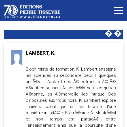
�
�
LAMBERT, K.
Biochimiste de formation, K. Lambert enseigne
les sciences au secondaire depuis quelques
annÃ©es. Zack et ses Ã©lectrons a Ã©tÃ©
Ã©crit en pensant Ã ses Ã©lÃ¨ves : ce qui les
Ã©tonne, les Ã©merveille, les intrigue. Des
dinosaures aux trous noirs, K. Lambert explore
l'univers scientifique qui les fascine d'une
maniÃ¨re inusitÃ©e. Elle rÃ©side Ã MontrÃ©al
et son temps est partagÃ© entre
l'enseignement ainsi que la poursuite d'une