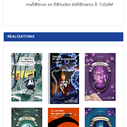
maÃ®trise en Ã©tudes littÃ©raires Ã l'UQAM.
RÉALISATIONS