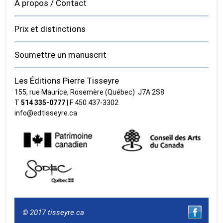
À propos / Contact
Prix et distinctions
Soumettre un manuscrit
Les Éditions Pierre Tisseyre
155, rue Maurice, Rosemère (Québec) J7A 2S8
T
514 335‑0777
| F 450 437‑3302
info@edtisseyre.ca
© 2017 tisseyre.ca