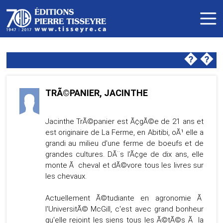
�
�
TRÃ©PANIER, JACINTHE
Jacinthe TrÃ©panier est Ã¢gÃ©e de 21 ans et
est originaire de La Ferme, en Abitibi, oÃ¹ elle a
grandi au milieu d'une ferme de boeufs et de
grandes cultures. DÃ¨s l'Ã¢ge de dix ans, elle
monte Ã cheval et dÃ©vore tous les livres sur
les chevaux.
Actuellement Ã©tudiante en agronomie Ã
l'UniversitÃ© McGill, c'est avec grand bonheur
qu'elle rejoint les siens tous les Ã©tÃ©s Ã la