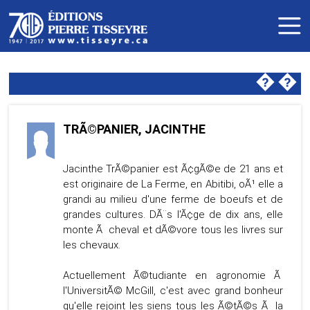
�
�
TRÃ©PANIER, JACINTHE
Jacinthe TrÃ©panier est Ã¢gÃ©e de 21 ans et
est originaire de La Ferme, en Abitibi, oÃ¹ elle a
grandi au milieu d'une ferme de boeufs et de
grandes cultures. DÃ¨s l'Ã¢ge de dix ans, elle
monte Ã cheval et dÃ©vore tous les livres sur
les chevaux.
Actuellement Ã©tudiante en agronomie Ã
l'UniversitÃ© McGill, c'est avec grand bonheur
qu'elle rejoint les siens tous les Ã©tÃ©s Ã la