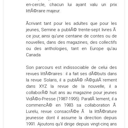
en-cercle, chacun lui ayant valu un prix
littÃ©raire majeur.
Ãcrivant tant pour les adultes que pour les
jeunes, Sernine a publiÃ© trente-sept livres Ã
ce jour, ainsi qu'une centaine de contes ou de
nouvelles, dans des magazines, des collectifs
ou des anthologies, tant en Europe qu'au
Canada.
Son parcours est indissociable de celui des
revues littÃ©raires : il a fait ses dÃ©buts dans
la revue Solaris, il a publiÃ© rÃ©guliÃ¨rement
dans XYZ la revue de la nouvelle, il a
collaborÃ© huit ans au magazine pour jeunes
VidÃ©o-Presse (1987-1995). ParallÃ¨lement, il a
commencÃ© en 1983 sa collaboration Ã
Lurelu, revue consacrÃ©e Ã la littÃ©rature
jeunesse dont il assume la direction depuis
1991. Ajoutons qu'il dirige depuis vingt-cinq ans