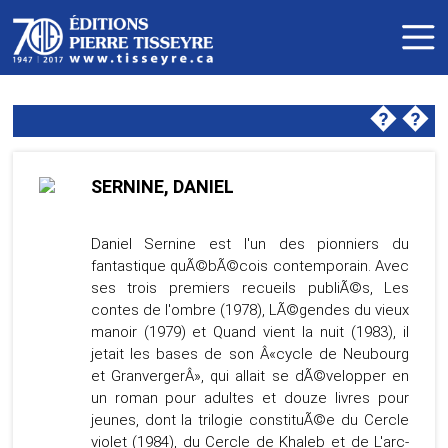
�
�
SERNINE, DANIEL
Daniel Sernine est l'un des pionniers du
fantastique quÃ©bÃ©cois contemporain. Avec
ses trois premiers recueils publiÃ©s, Les
contes de l'ombre (1978), LÃ©gendes du vieux
manoir (1979) et Quand vient la nuit (1983), il
jetait les bases de son Â«cycle de Neubourg
et GranvergerÂ», qui allait se dÃ©velopper en
un roman pour adultes et douze livres pour
jeunes, dont la trilogie constituÃ©e du Cercle
violet (1984), du Cercle de Khaleb et de L'arc-