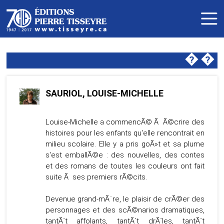
�
�
SAURIOL, LOUISE-MICHELLE
Louise-Michelle a commencÃ© Ã Ã©crire des
histoires pour les enfants qu'elle rencontrait en
milieu scolaire. Elle y a pris goÃ»t et sa plume
s'est emballÃ©e : des nouvelles, des contes
et des romans de toutes les couleurs ont fait
suite Ã ses premiers rÃ©cits.
Devenue grand-mÃ¨re, le plaisir de crÃ©er des
personnages et des scÃ©narios dramatiques,
tantÃ´t affolants, tantÃ´t drÃ´les, tantÃ´t