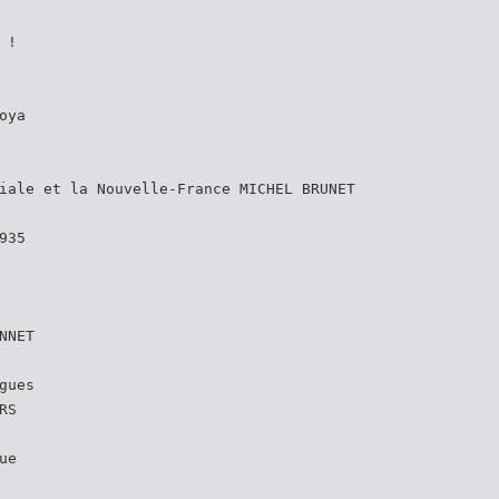
 !
oya
iale et la Nouvelle-France MICHEL BRUNET
935
NNET
gues
RS
ue