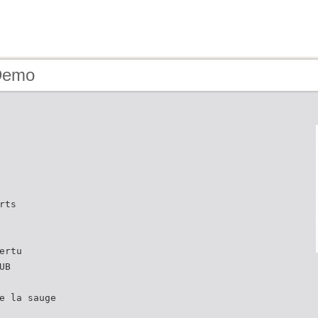
Demo
rts
ertu
UB
e la sauge