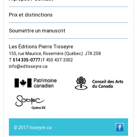
Prix et distinctions
Soumettre un manuscrit
Les Éditions Pierre Tisseyre
155, rue Maurice, Rosemère (Québec) J7A 2S8
T
514 335‑0777
| F 450 437‑3302
info@edtisseyre.ca
© 2017 tisseyre.ca