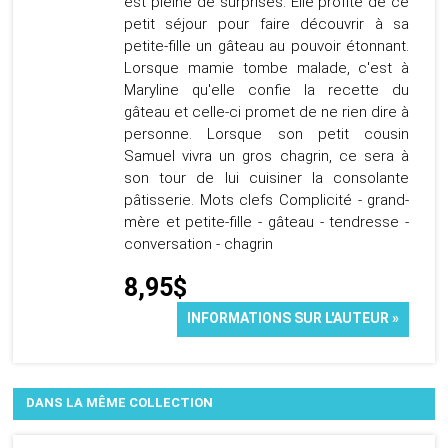
est pleine de surprises. Elle profite de ce
petit séjour pour faire découvrir à sa
petite-fille un gâteau au pouvoir étonnant.
Lorsque mamie tombe malade, c'est à
Maryline qu'elle confie la recette du
gâteau et celle-ci promet de ne rien dire à
personne. Lorsque son petit cousin
Samuel vivra un gros chagrin, ce sera à
son tour de lui cuisiner la consolante
pâtisserie. Mots clefs Complicité - grand-
mère et petite-fille - gâteau - tendresse -
conversation - chagrin
8,95$
INFORMATIONS SUR L'AUTEUR »
DANS LA MÊME COLLECTION