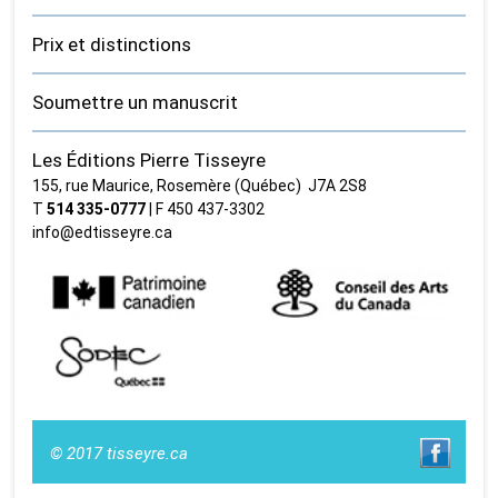
Prix et distinctions
Soumettre un manuscrit
Les Éditions Pierre Tisseyre
155, rue Maurice, Rosemère (Québec) J7A 2S8
T
514 335‑0777
| F 450 437‑3302
info@edtisseyre.ca
© 2017 tisseyre.ca