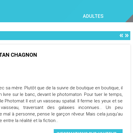
ADULTES
«
»
ÉTAN CHAGNON
c sa mère. Plutôt que de la suivre de boutique en boutique, il
 livre sur le banc, devant le photomaton. Pour tuer le temps,
le Photomat II est un vaisseau spatial. Il ferme les yeux et se
isseau, traversant des galaxies inconnues... Un peu
 de mal à personne, pense le garçon rêveur. Mais cela jusqu'au
 entre la réalité et la fiction...