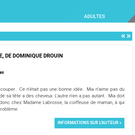
ADULTES
«
»
E, DE DOMINIQUE DROUIN
ges
 couper... Ce n'était pas une bonne idée... Mia n'aime pas du
 de sa tête a des cheveux. L'autre n'en a pas autant... Mia doit
va donc chez Madame Labrosse, la coiffeuse de maman, à qui
problème.
INFORMATIONS SUR L'AUTEUR »