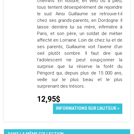
chemins. En voiture, en vélo ou à pied,
tous tentent désespérément de rejoindre
le sud. Ainsi Guillaume se retrouve-t-il
chez ses grands-parents, en Dordogne. Il
laisse derrière lui sa mère, infirmière à
Paris, et son père, un soldat de métier
affecté en Lorraine. Loin de chez lui et de
ses parents, Guillaume voit l'avenir d'un
oeil plutôt sombre. Il faut dire que
l'adolescent ne peut soupçonner la
surprise que lui réserve la forêt du
Périgord qui, depuis plus de 15 000 ans,
veille sur le plus beau et le plus
surprenant des trésors...
12,95$
INFORMATIONS SUR L'AUTEUR »
DANS LA MÊME COLLECTION