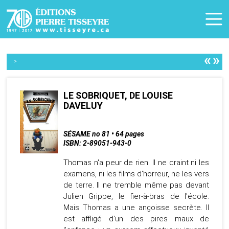
«
»
>
LE SOBRIQUET, DE LOUISE
DAVELUY
SÉSAME no 81 • 64 pages
ISBN: 2-89051-943-0
Thomas n'a peur de rien. Il ne craint ni les
examens, ni les films d'horreur, ne les vers
de terre. Il ne tremble même pas devant
Julien Grippe, le fier-à-bras de l'école.
Mais Thomas a une angoisse secrète. Il
est affligé d'un des pires maux de