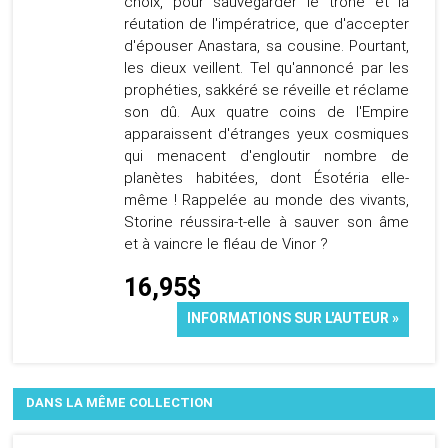
choix, pour sauvegarder le trône et la
réutation de l'impératrice, que d'accepter
d'épouser Anastara, sa cousine. Pourtant,
les dieux veillent. Tel qu'annoncé par les
prophéties, sakkéré se réveille et réclame
son dû. Aux quatre coins de l'Empire
apparaissent d'étranges yeux cosmiques
qui menacent d'engloutir nombre de
planètes habitées, dont Ésotéria elle-
même ! Rappelée au monde des vivants,
Storine réussira-t-elle à sauver son âme
et à vaincre le fléau de Vinor ?
16,95$
INFORMATIONS SUR L'AUTEUR »
DANS LA MÊME COLLECTION