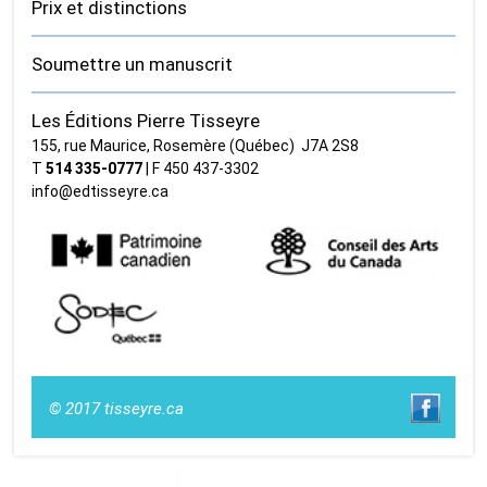
Prix et distinctions
Soumettre un manuscrit
Les Éditions Pierre Tisseyre
155, rue Maurice, Rosemère (Québec) J7A 2S8
T
514 335‑0777
| F 450 437‑3302
info@edtisseyre.ca
© 2017 tisseyre.ca