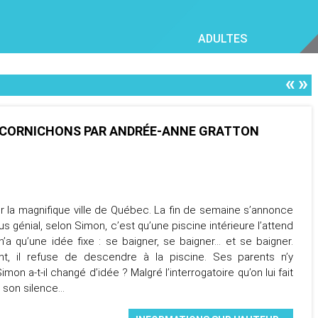
ADULTES
«
»
 CORNICHONS PAR ANDRÉE-ANNE GRATTON
er la magnifique ville de Québec. La fin de semaine s’annonce
us génial, selon Simon, c’est qu’une piscine intérieure l’attend
n’a qu’une idée fixe : se baigner, se baigner… et se baigner.
t, il refuse de descendre à la piscine. Ses parents n’y
on a-t-il changé d’idée ? Malgré l’interrogatoire qu’on lui fait
s son silence…