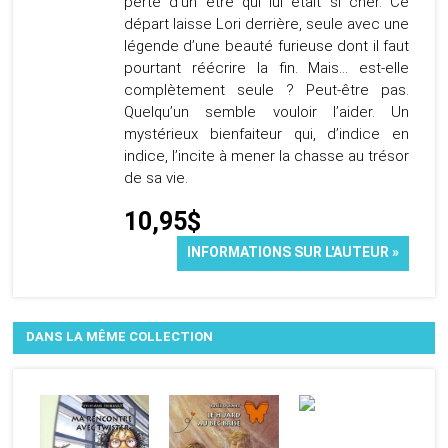
perte d’un être qui lui était si cher. Ce
départ laisse Lori derrière, seule avec une
légende d’une beauté furieuse dont il faut
pourtant réécrire la fin. Mais… est-elle
complètement seule ? Peut-être pas.
Quelqu’un semble vouloir l’aider. Un
mystérieux bienfaiteur qui, d’indice en
indice, l’incite à mener la chasse au trésor
de sa vie.
10,95$
INFORMATIONS SUR L'AUTEUR »
DANS LA MÊME COLLECTION