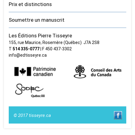
Prix et distinctions
Soumettre un manuscrit
Les Éditions Pierre Tisseyre
155, rue Maurice, Rosemère (Québec) J7A 2S8
T
514 335‑0777
| F 450 437‑3302
info@edtisseyre.ca
© 2017 tisseyre.ca