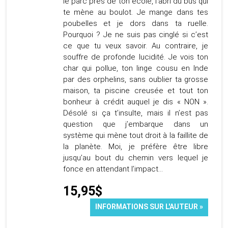
le parc près de ton école, l’abri du bus qui
te mène au boulot. Je mange dans tes
poubelles et je dors dans ta ruelle.
Pourquoi ? Je ne suis pas cinglé si c’est
ce que tu veux savoir. Au contraire, je
souffre de profonde lucidité. Je vois ton
char qui pollue, ton linge cousu en Inde
par des orphelins, sans oublier ta grosse
maison, ta piscine creusée et tout ton
bonheur à crédit auquel je dis « NON ».
Désolé si ça t’insulte, mais il n’est pas
question que j’embarque dans un
système qui mène tout droit à la faillite de
la planète. Moi, je préfère être libre
jusqu’au bout du chemin vers lequel je
fonce en attendant l’impact…
15,95$
INFORMATIONS SUR L'AUTEUR »