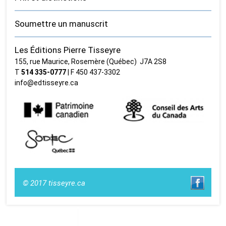
Soumettre un manuscrit
Les Éditions Pierre Tisseyre
155, rue Maurice, Rosemère (Québec) J7A 2S8
T
514 335‑0777
| F 450 437‑3302
info@edtisseyre.ca
© 2017 tisseyre.ca