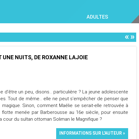
ADULTES
«
»
T UNE NUITS, DE ROXANNE LAJOIE
 d’être un peu, disons... particulière ? La jeune adolescente
 fées. Tout de même... elle ne peut s’empêcher de penser que
 magique. Sinon, comment Maélie se serait-elle retrouvée à
e flotte menée par Barberousse au 16e siècle, pour ensuite
a cour du sultan ottoman Soliman le Magnifique ?
INFORMATIONS SUR L'AUTEUR »