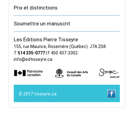
Prix et distinctions
Soumettre un manuscrit
Les Éditions Pierre Tisseyre
155, rue Maurice, Rosemère (Québec) J7A 2S8
T
514 335‑0777
| F 450 437‑3302
info@edtisseyre.ca
© 2017 tisseyre.ca