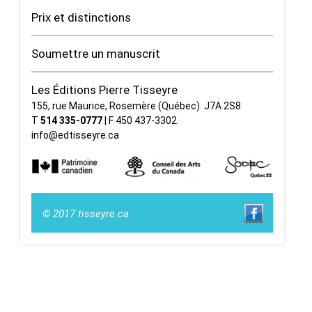
Prix et distinctions
Soumettre un manuscrit
Les Éditions Pierre Tisseyre
155, rue Maurice, Rosemère (Québec) J7A 2S8
T
514 335‑0777
| F 450 437‑3302
info@edtisseyre.ca
© 2017 tisseyre.ca