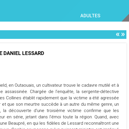
ADULTES
«
»
DE DANIEL LESSARD
ield, en Outaouais, un cultivateur trouve le cadavre mutilé et à
 assassinée. Chargée de l’enquête, la sergente-détective
s Collines établit rapidement que la victime a été agressée
r et que son meurtre succède à un autre du même genre, un
, la découverte d’une troisième victime confirme que les
eur en série, jetant dans l’émoi toute la région. Quand, avec
e-Lune Beaupré, en qui les fidèles de Lessard reconnaîtront une