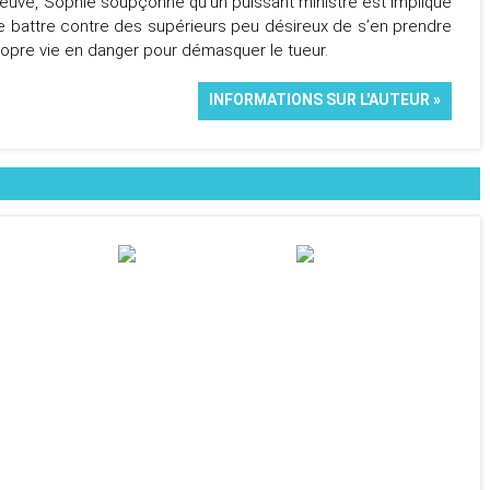
fleuve, Sophie soupçonne qu’un puissant ministre est impliqué
se battre contre des supérieurs peu désireux de s’en prendre
propre vie en danger pour démasquer le tueur.
INFORMATIONS SUR L'AUTEUR »