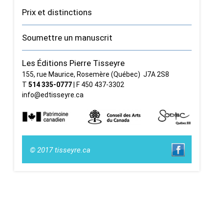
Prix et distinctions
Soumettre un manuscrit
Les Éditions Pierre Tisseyre
155, rue Maurice, Rosemère (Québec) J7A 2S8
T
514 335‑0777
| F 450 437‑3302
info@edtisseyre.ca
© 2017 tisseyre.ca