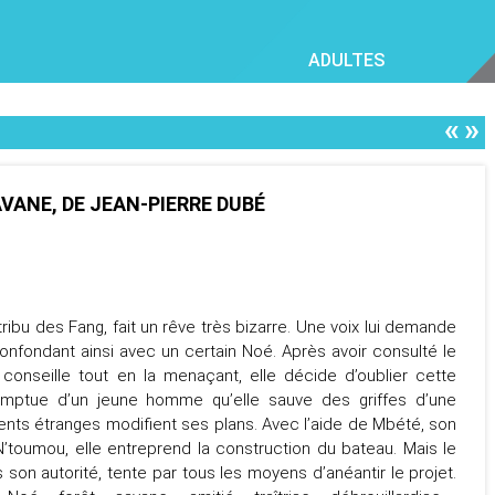
ADULTES
«
»
VANE, DE JEAN-PIERRE DUBÉ
tribu des Fang, fait un rêve très bizarre. Une voix lui demande
confondant ainsi avec un certain Noé. Après avoir consulté le
conseille tout en la menaçant, elle décide d’oublier cette
promptue d’un jeune homme qu’elle sauve des griffes d’une
ents étranges modifient ses plans. Avec l’aide de Mbété, son
’toumou, elle entreprend la construction du bateau. Mais le
n autorité, tente par tous les moyens d’anéantir le projet.