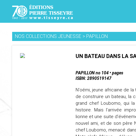
NOS COLLECTIONS JEUNESSE
>
PAPILLON
UN BATEAU DANS LA SA
PAPILLON no 104 • pages
ISBN: 2890519147
N'oémi, jeune africaine de la 
de construire un bateau, la 
grand chef Loubomo, qui la 
histoire. Mais l’arrivée im
lionne et une suite d’événem
nouvel ami, et de son père N
chef Loubomo, menacé dans so