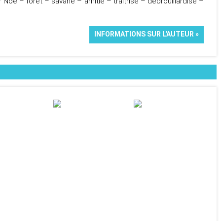
 Noé – forêt – savane – amitié – traîtrise – débrouillardise –
INFORMATIONS SUR L'AUTEUR »