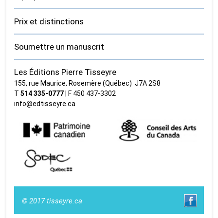
Prix et distinctions
Soumettre un manuscrit
Les Éditions Pierre Tisseyre
155, rue Maurice, Rosemère (Québec) J7A 2S8
T
514 335‑0777
| F 450 437‑3302
info@edtisseyre.ca
© 2017 tisseyre.ca