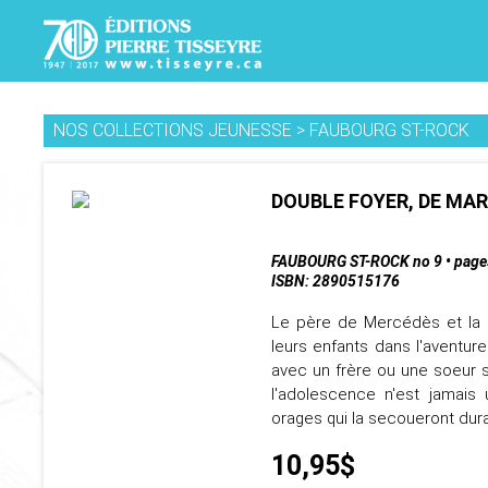
NOS COLLECTIONS JEUNESSE
>
FAUBOURG ST-ROCK
DOUBLE FOYER, DE MA
FAUBOURG ST-ROCK no 9 • page
ISBN: 2890515176
Le père de Mercédès et la m
leurs enfants dans l'aventure
avec un frère ou une soeur s
l'adolescence n'est jamais 
orages qui la secoueront dur
10,95$