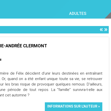
ADULTES
«
»
RIE-ANDRÉE CLERMONT
s
ère de Félix décident d'unir leurs destinées en entraînant
. Or, quand on a été enfant unique toute sa vie, se retrouver
ur les bras risque de provoquer quelques remous. D'ailleurs,
une période de tout repos. La "famille" survivra-t-elle aux
ant cet automne ?
INFORMATIONS SUR L'AUTEUR »