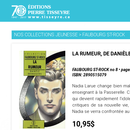
NOS COLLECTIONS JEUNESSE
>
FAUBOURG ST-ROCK
LA RUMEUR, DE DANIÈL
FAUBOURG ST-ROCK no 8 • page
ISBN: 2890515079
Nadia Larue change bien malg
enseignant à la Passerelle. C
qui devient rapidement l'idol
critiques de sa nouvelle vie
Nadia se verra confrontée au ch
10,95$