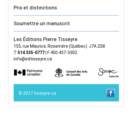
Prix et distinctions
Soumettre un manuscrit
Les Éditions Pierre Tisseyre
155, rue Maurice, Rosemère (Québec) J7A 2S8
T
514 335‑0777
| F 450 437‑3302
info@edtisseyre.ca
© 2017 tisseyre.ca