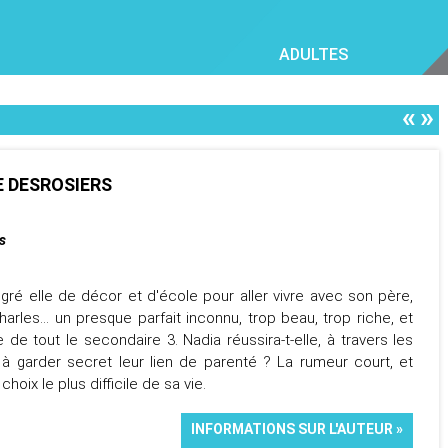
ADULTES
«
»
E DESROSIERS
s
ré elle de décor et d'école pour aller vivre avec son père,
harles... un presque parfait inconnu, trop beau, trop riche, et
e de tout le secondaire 3. Nadia réussira-t-elle, à travers les
, à garder secret leur lien de parenté ? La rumeur court, et
oix le plus difficile de sa vie.
INFORMATIONS SUR L'AUTEUR »