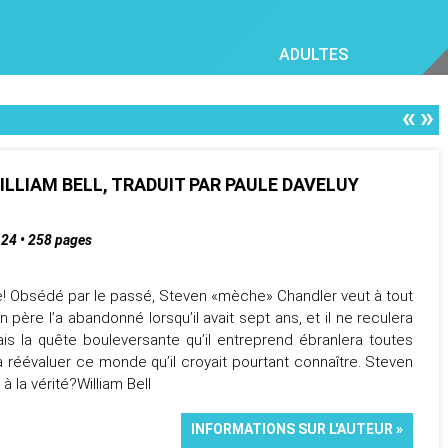
ADULTES
«
»
ILLIAM BELL, TRADUIT PAR PAULE DAVELUY
4 • 258 pages
tue! Obsédé par le passé, Steven «mèche» Chandler veut à tout
père l’a abandonné lorsqu’il avait sept ans, et il ne reculera
Mais la quête bouleversante qu’il entreprend ébranlera toutes
à réévaluer ce monde qu’il croyait pourtant connaître. Steven
 à la vérité?William Bell
INFORMATIONS SUR L'AUTEUR »