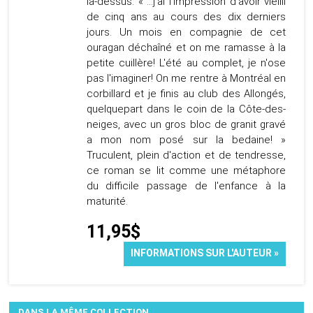
là-dessus: « ...j'ai l'impression d'avoir vieilli
de cinq ans au cours des dix derniers
jours. Un mois en compagnie de cet
ouragan déchaîné et on me ramasse à la
petite cuillère! L'été au complet, je n'ose
pas l'imaginer! On me rentre à Montréal en
corbillard et je finis au club des Allongés,
quelquepart dans le coin de la Côte-des-
neiges, avec un gros bloc de granit gravé
a mon nom posé sur la bedaine! »
Truculent, plein d'action et de tendresse,
ce roman se lit comme une métaphore
du difficile passage de l'enfance à la
maturité.
11,95$
INFORMATIONS SUR L'AUTEUR »
DANS LA MÊME COLLECTION