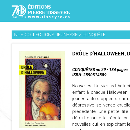
NOS COLLECTIONS JEUNESSE
>
CONQUÊTE
DRÔLE D’HALLOWEEN, 
CONQUÊTES no 29 • 184 pages
ISBN: 2890514889
Nouvelles. Un vieillard hallu
enfant à chaque Halloween p
jeunes auto-stoppeurs sur 
dépressive se venge cruell
précédente. Une petite fille
détruit ensuite la réputatio
nouvelles qui, en exploitant