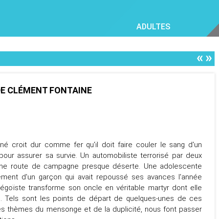
ADULTES
«
»
DE CLÉMENT FONTAINE
ciné croit dur comme fer qu'il doit faire couler le sang d'un
our assurer sa survie. Un automobiliste terrorisé par deux
une route de campagne presque déserte. Une adolescente
ement d'un garçon qui avait repoussé ses avances l'année
 égoïste transforme son oncle en véritable martyr dont elle
n... Tels sont les points de départ de quelques-unes de ces
 les thèmes du mensonge et de la duplicité, nous font passer