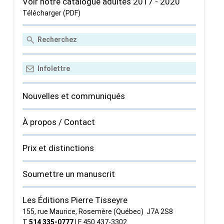
Voir notre catalogue adultes 2017 - 2020
Télécharger (PDF)
Nouvelles et communiqués
À propos / Contact
Prix et distinctions
Soumettre un manuscrit
Les Éditions Pierre Tisseyre
155, rue Maurice, Rosemère (Québec) J7A 2S8
T
514 335‑0777
| F 450 437‑3302