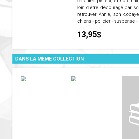
un chien pisteur, et son maî
loin d'être découragé par so
retrouver Annie, son cobaye
chiens - policier - suspense - 
13,95$
DANS LA MÊME COLLECTION