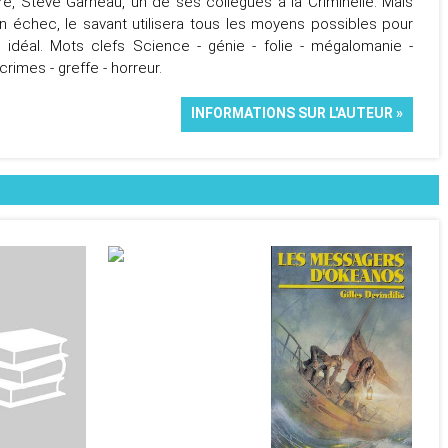
tre, Steve Garneau, un de ses collègues à la Criminelle. Mais
n échec, le savant utilisera tous les moyens possibles pour
 idéal. Mots clefs Science - génie - folie - mégalomanie -
crimes - greffe - horreur.
INFORMATIONS SUR L'AUTEUR »