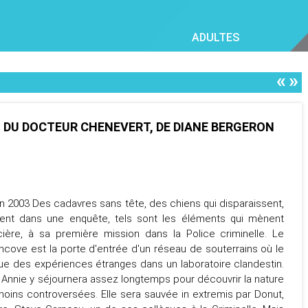
ADULTES
«
»
EN DU DOCTEUR CHENEVERT, DE DIANE BERGERON
on 2003 Des cadavres sans tête, des chiens qui disparaissent,
bent dans une enquête, tels sont les éléments qui mènent
cière, à sa première mission dans la Police criminelle. Le
ncove est la porte d'entrée d'un réseau de souterrains où le
ue des expériences étranges dans un laboratoire clandestin.
, Annie y séjournera assez longtemps pour découvrir la nature
oins controversées. Elle sera sauvée in extremis par Donut,