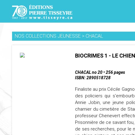
NOS COLLECTIONS JEUNESSE
>
CHACAL
BIOCRIMES 1 - LE CHI
CHACAL no 20 • 256 pages
ISBN: 2890518728
Finaliste au prix Cécile Gagn
des policiers qui s'embour
Annie Jobin, une jeune poli
charnier du cimetière de Sta
professeur Chenevert effect
Prisonnière de ce savant fou
de ses recherches, pour le m