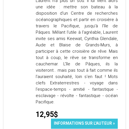
Laurent n'a plus un sou. Il lui vient alors
une idée : mettre son bateau à la
disposition d'un Centre de recherches
océanographiques et partir en croisière à
travers le Pacifique, jusqu'à l'île de
Pâques. Mêlant l'utile à l'agréable, Laurent
invite ses amis Keewat, Cynthia Glendale,
Aude et Blaise de Grands-Murs, à
participer à cette croisière de rêve. Mais
tout à coup, le rêve se transforme en
cauchemar. L'île de Pâques, ils la
visiteront… mais pas tout à fait comme ils
l'auraient souhaité, loin s'en faut ! Mots
clefs Extraterrestres - voyage dans
l'espace-temps - amitié - fantastique -
esclavage - révolte - fantastique - océan
Pacifique.
12,95$
INFORMATIONS SUR L'AUTEUR »