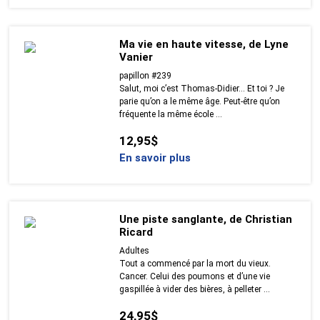
Ma vie en haute vitesse, de Lyne
Vanier
papillon #239
Salut, moi c’est Thomas-Didier… Et toi ? Je
parie qu’on a le même âge. Peut-être qu’on
fréquente la même école ...
12,95$
En savoir plus
Une piste sanglante, de Christian
Ricard
Adultes
Tout a commencé par la mort du vieux.
Cancer. Celui des poumons et d’une vie
gaspillée à vider des bières, à pelleter ...
24,95$