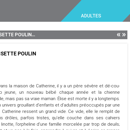
ADULTES
«
»
SETTE POULIN...
LISETTE POULIN
ns la maison de Catherine, il y a un père sévère et dé-cou-
op jeune, un nouveau bébé chaque année et la chienne
 mais pas sa vraie maman. Élise est morte il y a longtemps.
 univers grouillant d’enfants et d’adultes préoccupés par une
r, Catherine ressent un grand vide. Ce vide, elle le remplit de
s drôles, parfois tristes, qu’elle couche dans ses cahiers
 linotte, l’orpheline d’une famille morcelée par trop de deuils;