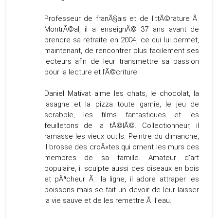
Professeur de franÃ§ais et de littÃ©rature Ã
MontrÃ©al, il a enseignÃ© 37 ans avant de
prendre sa retraite en 2004, ce qui lui permet,
maintenant, de rencontrer plus facilement ses
lecteurs afin de leur transmettre sa passion
pour la lecture et l'Ã©criture.
Daniel Mativat aime les chats, le chocolat, la
lasagne et la pizza toute garnie, le jeu de
scrabble, les films fantastiques et les
feuilletons de la tÃ©lÃ©. Collectionneur, il
ramasse les vieux outils. Peintre du dimanche,
il brosse des croÃ»tes qui ornent les murs des
membres de sa famille. Amateur d'art
populaire, il sculpte aussi des oiseaux en bois
et pÃªcheur Ã la ligne, il adore attraper les
poissons mais se fait un devoir de leur laisser
la vie sauve et de les remettre Ã l'eau.