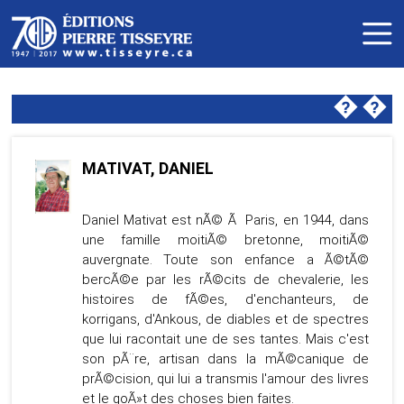
�
�
MATIVAT, DANIEL
Daniel Mativat est nÃ© Ã Paris, en 1944, dans
une famille moitiÃ© bretonne, moitiÃ©
auvergnate. Toute son enfance a Ã©tÃ©
bercÃ©e par les rÃ©cits de chevalerie, les
histoires de fÃ©es, d'enchanteurs, de
korrigans, d'Ankous, de diables et de spectres
que lui racontait une de ses tantes. Mais c'est
son pÃ¨re, artisan dans la mÃ©canique de
prÃ©cision, qui lui a transmis l'amour des livres
et le goÃ»t des choses bien faites.