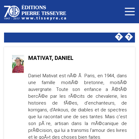
�
�
MATIVAT, DANIEL
Daniel Mativat est nÃ© Ã Paris, en 1944, dans
une famille moitiÃ© bretonne, moitiÃ©
auvergnate. Toute son enfance a Ã©tÃ©
bercÃ©e par les rÃ©cits de chevalerie, les
histoires de fÃ©es, d'enchanteurs, de
korrigans, d'Ankous, de diables et de spectres
que lui racontait une de ses tantes. Mais c'est
son pÃ¨re, artisan dans la mÃ©canique de
prÃ©cision, qui lui a transmis l'amour des livres
et le goÃ»t des choses bien faites.