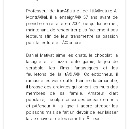
Professeur de franÃ§ais et de littÃ©rature Ã
MontrÃ©al, il a enseignÃ© 37 ans avant de
prendre sa retraite en 2004, ce qui lui permet,
maintenant, de rencontrer plus facilement ses
lecteurs afin de leur transmettre sa passion
pour la lecture et l'Ã©criture.
Daniel Mativat aime les chats, le chocolat, la
lasagne et la pizza toute garnie, le jeu de
scrabble, les films fantastiques et les
feuilletons de la tÃ©lÃ©. Collectionneur, il
ramasse les vieux outils. Peintre du dimanche,
il brosse des croÃ»tes qui ornent les murs des
membres de sa famille. Amateur d'art
populaire, il sculpte aussi des oiseaux en bois
et pÃªcheur Ã la ligne, il adore attraper les
poissons mais se fait un devoir de leur laisser
la vie sauve et de les remettre Ã l'eau.