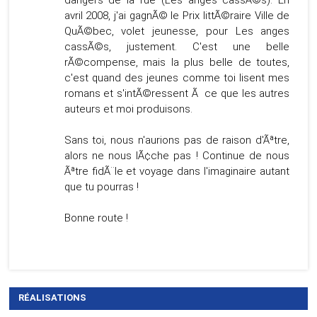
dangers de la rue (Les anges cassÃ©s). En
avril 2008, j'ai gagnÃ© le Prix littÃ©raire Ville de
QuÃ©bec, volet jeunesse, pour Les anges
cassÃ©s, justement. C'est une belle
rÃ©compense, mais la plus belle de toutes,
c'est quand des jeunes comme toi lisent mes
romans et s'intÃ©ressent Ã ce que les autres
auteurs et moi produisons.
Sans toi, nous n'aurions pas de raison d'Ãªtre,
alors ne nous lÃ¢che pas ! Continue de nous
Ãªtre fidÃ¨le et voyage dans l'imaginaire autant
que tu pourras !
Bonne route !
RÉALISATIONS