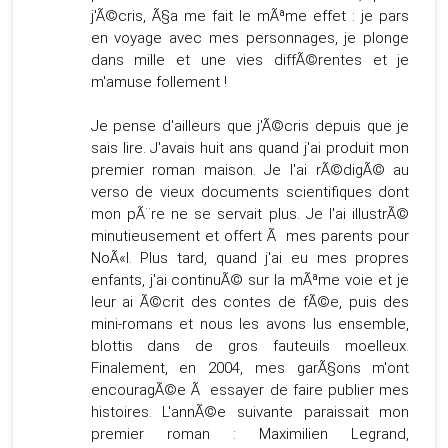
j'Ã©cris, Ã§a me fait le mÃªme effet : je pars
en voyage avec mes personnages, je plonge
dans mille et une vies diffÃ©rentes et je
m'amuse follement !
Je pense d'ailleurs que j'Ã©cris depuis que je
sais lire. J'avais huit ans quand j'ai produit mon
premier roman maison. Je l'ai rÃ©digÃ© au
verso de vieux documents scientifiques dont
mon pÃ¨re ne se servait plus. Je l'ai illustrÃ©
minutieusement et offert Ã mes parents pour
NoÃ«l. Plus tard, quand j'ai eu mes propres
enfants, j'ai continuÃ© sur la mÃªme voie et je
leur ai Ã©crit des contes de fÃ©e, puis des
mini-romans et nous les avons lus ensemble,
blottis dans de gros fauteuils moelleux.
Finalement, en 2004, mes garÃ§ons m'ont
encouragÃ©e Ã essayer de faire publier mes
histoires. L'annÃ©e suivante paraissait mon
premier roman : Maximilien Legrand,