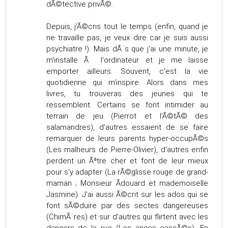
dÃ©tective privÃ©.
Depuis, j'Ã©cris tout le temps (enfin, quand je
ne travaille pas, je veux dire car je suis aussi
psychiatre !). Mais dÃ¨s que j'ai une minute, je
m'installe Ã l'ordinateur et je me laisse
emporter ailleurs. Souvent, c'est la vie
quotidienne qui m'inspire. Alors dans mes
livres, tu trouveras des jeunes qui te
ressemblent. Certains se font intimider au
terrain de jeu (Pierrot et l'Ã©tÃ© des
salamandres), d'autres essaient de se faire
remarquer de leurs parents hyper-occupÃ©s
(Les malheurs de Pierre-Olivier), d'autres enfin
perdent un Ãªtre cher et font de leur mieux
pour s'y adapter (La rÃ©glisse rouge de grand-
maman ; Monsieur Ãdouard et mademoiselle
Jasmine). J'ai aussi Ã©crit sur les ados qui se
font sÃ©duire par des sectes dangereuses
(ChimÃ¨res) et sur d'autres qui flirtent avec les