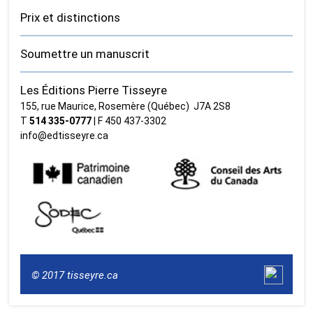
Prix et distinctions
Soumettre un manuscrit
Les Éditions Pierre Tisseyre
155, rue Maurice, Rosemère (Québec) J7A 2S8
T
514 335‑0777
| F 450 437‑3302
info@edtisseyre.ca
© 2017 tisseyre.ca