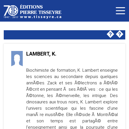
�
�
LAMBERT, K.
Biochimiste de formation, K. Lambert enseigne
les sciences au secondaire depuis quelques
annÃ©es. Zack et ses Ã©lectrons a Ã©tÃ©
Ã©crit en pensant Ã ses Ã©lÃ¨ves : ce qui les
Ã©tonne, les Ã©merveille, les intrigue. Des
dinosaures aux trous noirs, K. Lambert explore
l'univers scientifique qui les fascine d'une
maniÃ¨re inusitÃ©e. Elle rÃ©side Ã MontrÃ©al
et son temps est partagÃ© entre
l'enseignement ainsi que la poursuite d'une