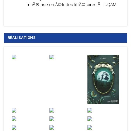
maÃ®trise en Ã©tudes littÃ©raires Ã l'UQAM.
RÉALISATIONS