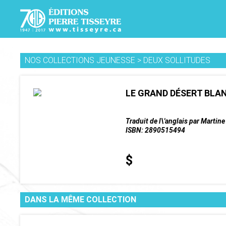
NOS COLLECTIONS JEUNESSE
>
DEUX SOLLITUDES
LE GRAND DÉSERT BLA
Traduit de l\'anglais par Martin
ISBN: 2890515494
$
DANS LA MÊME COLLECTION