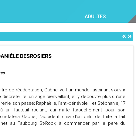
ADULTES
«
»
 DANIÈLE DESROSIERS
ges
tre de réadaptation, Gabriel voit un monde fascinant s’ouvrir
ère discrète, tel un ange bienveillant, et y découvre plus qu’une
ui renie son passé; Raphaëlle, l’anti-bénévole… et Stéphanie, 17
à un fauteuil roulant, qui milite farouchement pour son
tatera Gabriel, l’accident suivi d’un délit de fuite a fait
cochet au Faubourg St-Rock, à commencer par le père du