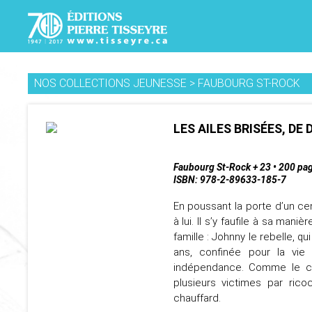
NOS COLLECTIONS JEUNESSE
>
FAUBOURG ST-ROCK
LES AILES BRISÉES, DE
Faubourg St-Rock + 23 • 200 pa
ISBN: 978-2-89633-185-7
En poussant la porte d’un cen
à lui. Il s’y faufile à sa mani
famille : Johnny le rebelle, q
ans, confinée pour la vie 
indépendance. Comme le cons
plusieurs victimes par ri
chauffard.