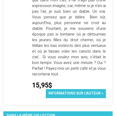
que dans mon cas, il ne s’agit pas d’une
expression imagée, car, même si je n’en ai
pas l’air, je suis bien un diable. Un vrai.
Vous pensez que je délire… Bien sûr,
aujourd’hui, plus personne ne croit au
diable. Pourtant, je me souviens d’une
époque pas si lointaine où je détournais
les jeunes filles du droit chemin, où je
titillais les bas instincts des plus vertueux
et où je faisais voler les canots dans le
ciel… Si vous voulez mon avis, c’était le
bon temps. Vous avez une minute ? Oui ?
Parfait ! Payez-moi un petit café et je vous
raconterai tout…
15,95$
INFORMATIONS SUR L'AUTEUR »
DANS LA MÊME COLLECTION