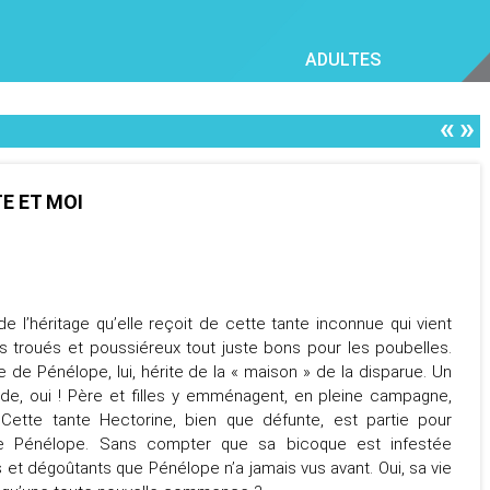
ADULTES
«
»
E ET MOI
e l’héritage qu’elle reçoit de cette tante inconnue qui vient
ons troués et poussiéreux tout juste bons pour les poubelles.
 de Pénélope, lui, hérite de la « maison » de la disparue. Un
ude, oui ! Père et filles y emménagent, en pleine campagne,
! Cette tante Hectorine, bien que défunte, est partie pour
e Pénélope. Sans compter que sa bicoque est infestée
 et dégoûtants que Pénélope n’a jamais vus avant. Oui, sa vie