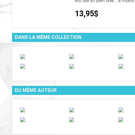
est bel et bien finie… à moi
13,95$
DANS LA MÊME COLLECTION
DU MÊME AUTEUR