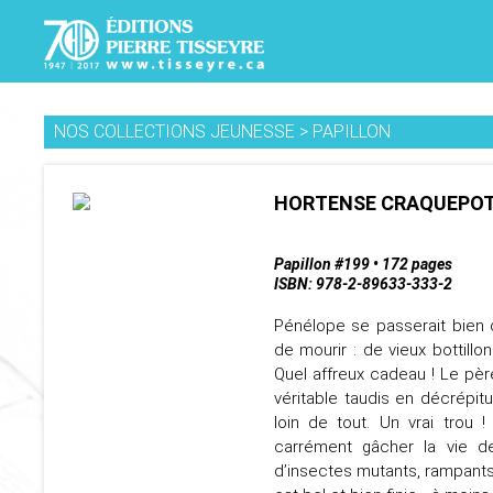
NOS COLLECTIONS JEUNESSE
>
PAPILLON
HORTENSE CRAQUEPOT
Papillon #199 • 172 pages
ISBN: 978-2-89633-333-2
Pénélope se passerait bien d
de mourir : de vieux bottill
Quel affreux cadeau ! Le père
véritable taudis en décrépit
loin de tout. Un vrai trou 
carrément gâcher la vie d
d’insectes mutants, rampants