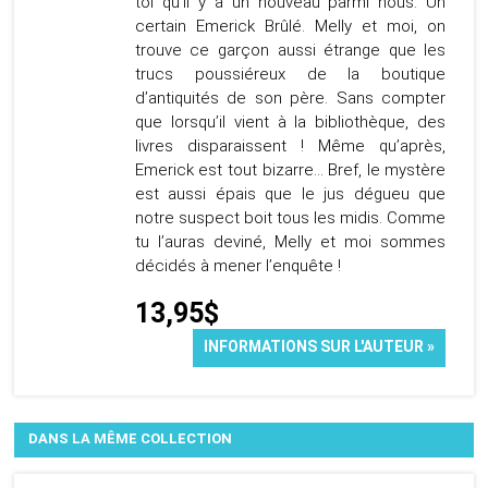
toi qu’il y a un nouveau parmi nous. Un
certain Emerick Brûlé. Melly et moi, on
trouve ce garçon aussi étrange que les
trucs poussiéreux de la boutique
d’antiquités de son père. Sans compter
que lorsqu’il vient à la bibliothèque, des
livres disparaissent ! Même qu’après,
Emerick est tout bizarre… Bref, le mystère
est aussi épais que le jus dégueu que
notre suspect boit tous les midis. Comme
tu l’auras deviné, Melly et moi sommes
décidés à mener l’enquête !
13,95$
INFORMATIONS SUR L'AUTEUR »
DANS LA MÊME COLLECTION