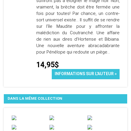
suffiront pas à éloigner le mage noir. Non,
vraiment, la brèche doit être fermée une
fois pour toutes! Par chance, un contre-
sort universel existe… Il suffit de se rendre
sur l’île Maudite pour y affronter la
malédiction du Coutranché. Une affaire
de rien aux dires d’Hortense et Bibiana.
Une nouvelle aventure abracadabrante
pour Pénélope qui redoute un piège…
14,95$
INFORMATIONS SUR L'AUTEUR »
DANS LA MÊME COLLECTION