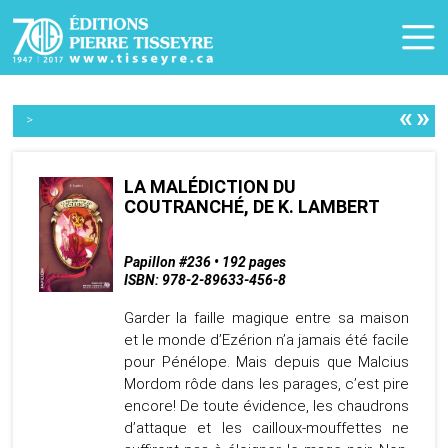
«
»
>
LA MALÉDICTION DU
COUTRANCHÉ, DE K. LAMBERT
Papillon #236 • 192 pages
ISBN: 978-2-89633-456-8
Garder la faille magique entre sa maison
et le monde d’Ezérion n’a jamais été facile
pour Pénélope. Mais depuis que Malcius
Mordom rôde dans les parages, c’est pire
encore! De toute évidence, les chaudrons
d’attaque et les cailloux-mouffettes ne