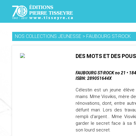
NOS COLLECTIONS JEUNESSE
>
FAUBOURG ST-ROCK
DES MOTS ET DES POUS
FAUBOURG ST-ROCK no 21 • 184
ISBN: 289051644X
Célestin est un jeune élève
mains. Mme Visvikis, mère de 
rénovations, dont, entre autr
défunt mari. Lors des trava
rempli d'argent... Mme Visv
garder le secret face à sa f
son lourd secret.