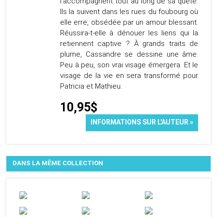
l'accompagnent tout au long de sa quête.
Ils la suivent dans les rues du foubourg où
elle erre, obsédée par un amour blessant.
Réussira-t-elle à dénouer les liens qui la
retiennent captive ? À grands traits de
plume, Cassandre se dessine une âme.
Peu à peu, son vrai visage émergera. Et le
visage de la vie en sera transformé pour
Patricia et Mathieu.
10,95$
INFORMATIONS SUR L'AUTEUR »
DANS LA MÊME COLLECTION