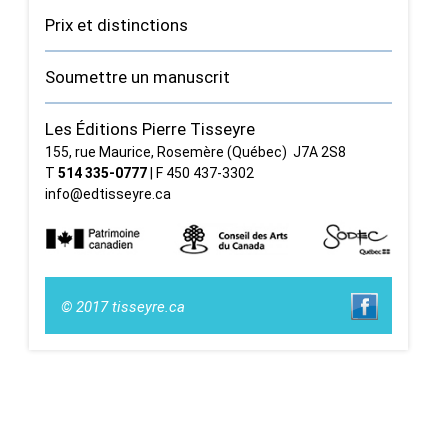
Prix et distinctions
Soumettre un manuscrit
Les Éditions Pierre Tisseyre
155, rue Maurice, Rosemère (Québec) J7A 2S8
T
514 335‑0777
| F 450 437‑3302
info@edtisseyre.ca
© 2017 tisseyre.ca