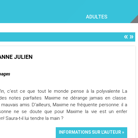
ADULTES
«
»
SANNE JULIEN
pages
nfin, c'est ce que tout le monde pense à la polyvalente La
des notes parfaites. Maxime ne dérange jamais en classe.
auvais amis. D'ailleurs, Maxime ne fréquente personne: il a
rsonne ne se doute que pour Maxime la vie est un enfer
! Saura-t-il lui tendre la main ?
INFORMATIONS SUR L'AUTEUR »