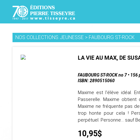
NOS COLLECTIONS JEUNESSE
>
FAUBOURG ST-ROCK
LA VIE AU MAX, DE SU
FAUBOURG ST-ROCK no 7 • 156 
ISBN: 2890515060
Maxime est l'élève idéal. E
Passerelle. Maxime obtient 
Maxime ne fréquente pas de m
trop honte pour cela ! Pe
perpétuel. Personne... sauf Ben
10,95$